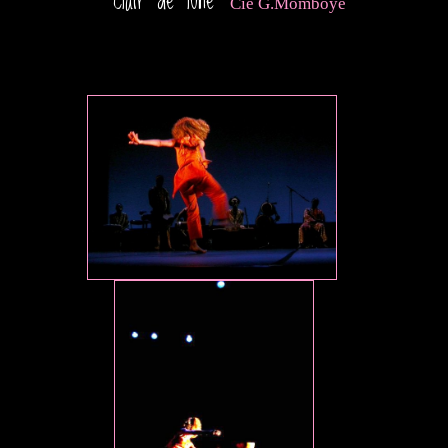
Clair de lune
"
"
Cie G.Momboye