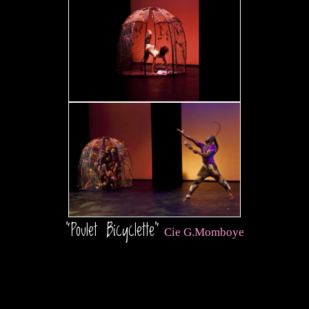
"Poulet Bicyclette"
Cie G.Momboye