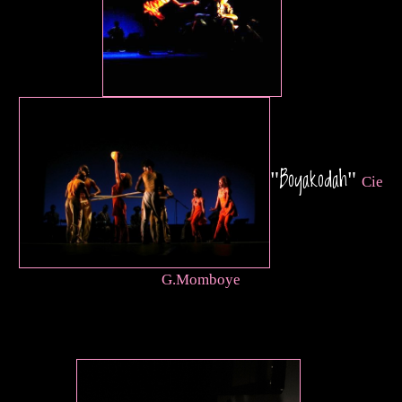
Boyakodah
"
"
Cie
G.Momboye