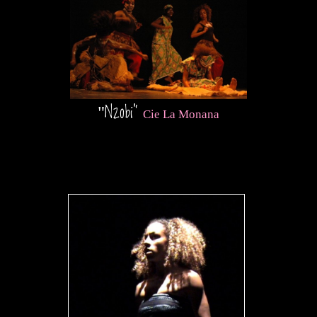
Nzobi
"
"
Cie La Monana