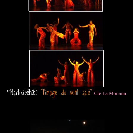
Nartikibéhiki
"l'image du vent salé"
"
Cie La Monana